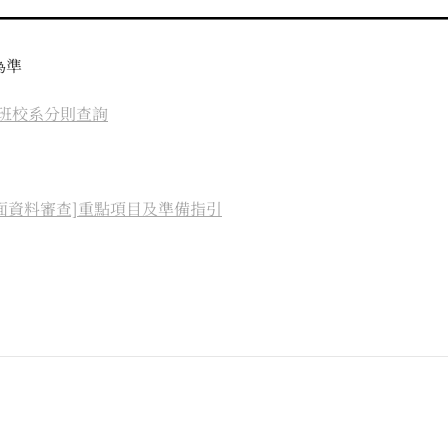
為準
士班校系分則查詢
書面資料審查]重點項目及準備指引