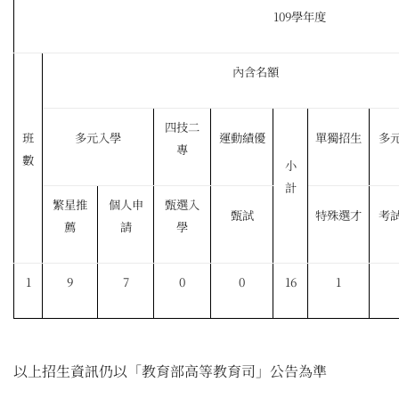
109學年度
內含名額
四技二
班
多元入學
運動績優
單獨招生
多
專
數
小
計
繁星推
個人申
甄選入
甄試
特殊選才
考
薦
請
學
1
9
7
0
0
16
1
以上招生資訊仍以「教育部高等教育司」公告為準