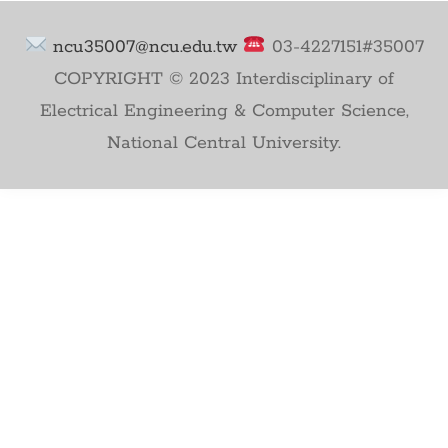
ncu35007@ncu.edu.tw
03-4227151#35007
COPYRIGHT © 2023 Interdisciplinary of
Electrical Engineering & Computer Science,
National Central University.