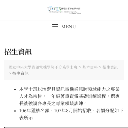
Skip
to
content
MENU
招生資訊
>
>
國立中央大學資訊電機學院不分系學士班
基本資料
招生資訊
>
招生資訊
本學士班以培育具資訊電機通訊跨領域能力之專業
人才為宗旨，一年級著重資電基礎訓練課程，選專
長後強調各專長之專業領域訓練。
106年獲核名額，107年8月開始招收，名額分配如下
表所示