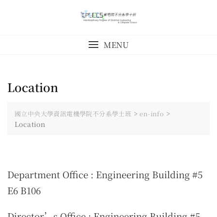
Skip
to
content
MENU
Location
>
>
國立中央大學資訊電機學院不分系學士班
en-info
Location
Department Office : Engineering Building #5
E6 B106
Director’s Office : Engineering Building #5