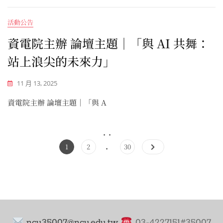
活動公告
資電院主辦 論壇主題｜「與 AI 共舞：
站上浪尖的未來力」
11 月 13, 2025
資電院主辦 論壇主題｜「與 A
..
文
.
章
Page
Page
Page
1
2
30
分
頁
ncu35007@ncu.edu.tw
03-4227151#35007